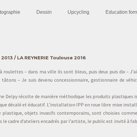
tographie
Dessin
Upcycling
Education for
UD 2013 / LA REYNERIE Toulouse 2016
à roulettes – dans ma ville ils sont bleus, puis deux puis dix – J’a
à tâtons – Je suis devenu concessionnaire, gestionnaire de véhic
ne Delpy récolte de manière méthodique les produits plastiques 
e décalé et éducatif. L’installation IPP en roue libre mixe instal
e plastique, objets invasifs contemporains, sont choisies comm
 le cadre d’ateliers encadrés par l’artiste, le public est invité à f