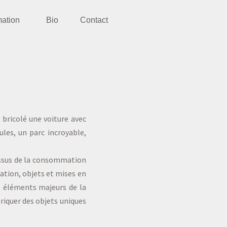
mation
Bio
Contact
i bricolé une voiture avec
ules, un parc incroyable,
issus de la consommation
lation, objets et mises en
e éléments majeurs de la
abriquer des objets uniques